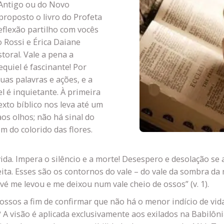
o Antigo ou do Novo
proposto o livro do Profeta
reflexão partilho com vocês
 Rossi e Érica Daiane
toral. Vale a pena a
zequiel é fascinante! Por
uas palavras e ações, e a
l é inquietante. À primeira
exto bíblico nos leva até um
os olhos; não há sinal do
m do colorido das flores.
ida. Impera o silêncio e a morte! Desespero e desolação s
ita. Esses são os contornos do vale – do vale da sombra da 
vé me levou e me deixou num vale cheio de ossos” (v. 1).
 ossos a fim de confirmar que não há o menor indício de vi
 visão é aplicada exclusivamente aos exilados na Babilôni