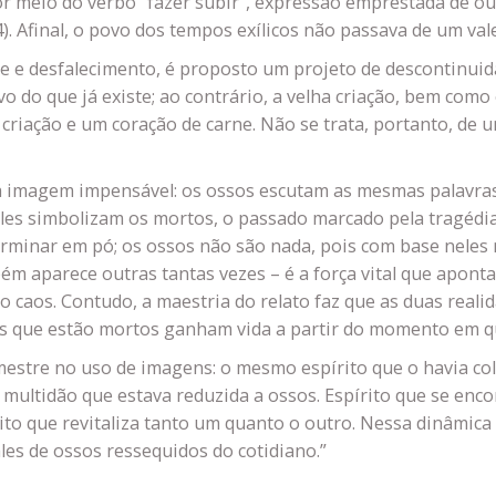
por meio do verbo “fazer subir”, expressão emprestada de ou
14). Afinal, o povo dos tempos exílicos não passava de um val
 e desfalecimento, é proposto um projeto de descontinuida
o que já existe; ao contrário, a velha criação, bem como o
riação e um coração de carne. Não se trata, portanto, de 
ma imagem impensável: os ossos escutam as mesmas palavras
les simbolizam os mortos, o passado marcado pela tragédia,
erminar em pó; os ossos não são nada, pois com base neles 
ém aparece outras tantas vezes – é a força vital que aponta 
 no caos. Contudo, a maestria do relato faz que as duas rea
s que estão mortos ganham vida a partir do momento em que
estre no uso de imagens: o mesmo espírito que o havia col
multidão que estava reduzida a ossos. Espírito que se enco
to que revitaliza tanto um quanto o outro. Nessa dinâmica
les de ossos ressequidos do cotidiano.”