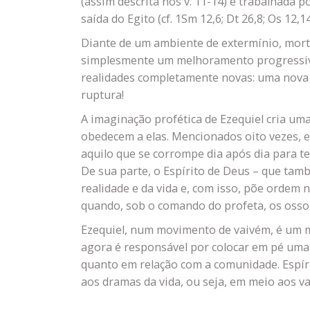
(assim descrita nos v. 11-14) é trabalhada 
saída do Egito (cf. 1Sm 12,6; Dt 26,8; Os 12,
Diante de um ambiente de extermínio, morte
simplesmente um melhoramento progressivo d
realidades completamente novas: uma nova c
ruptura!
A imaginação profética de Ezequiel cria u
obedecem a elas. Mencionados oito vezes, e
aquilo que se corrompe dia após dia para t
De sua parte, o Espírito de Deus – que tamb
realidade e da vida e, com isso, põe ordem
quando, sob o comando do profeta, os osso
Ezequiel, num movimento de vaivém, é um m
agora é responsável por colocar em pé uma 
quanto em relação com a comunidade. Espíri
aos dramas da vida, ou seja, em meio aos va