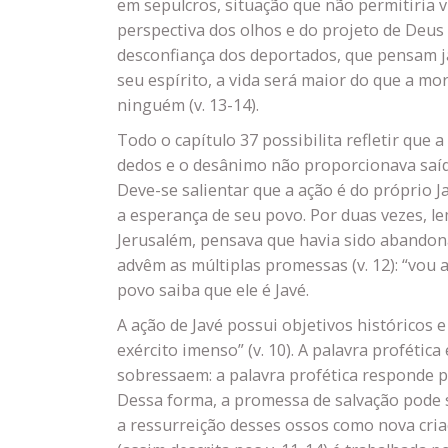
em sepulcros, situação que não permitiria v
perspectiva dos olhos e do projeto de Deu
desconfiança dos deportados, que pensam já
seu espírito, a vida será maior do que a mo
ninguém (v. 13-14).
Todo o capítulo 37 possibilita refletir qu
dedos e o desânimo não proporcionava saída
Deve-se salientar que a ação é do próprio J
a esperança de seu povo. Por duas vezes, l
Jerusalém, pensava que havia sido abandona
advêm as múltiplas promessas (v. 12): “vou ab
povo saiba que ele é Javé.
A ação de Javé possui objetivos históricos e
exército imenso” (v. 10). A palavra profétic
sobressaem: a palavra profética responde pe
Dessa forma, a promessa de salvação pode se
a ressurreição desses ossos como nova criaç