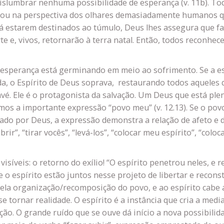
islumbrar nenhuma possibilidade de esperança (v. 11b). Tod
s ou na perspectiva dos olhares demasiadamente humanos q
 estarem destinados ao túmulo, Deus lhes assegura que far
rte e, vivos, retornarão à terra natal. Então, todos reconhe
e a esperança está germinando em meio ao sofrimento. Se a e
, o Espírito de Deus soprava, restaurando todos aqueles qu
avé. Ele é o protagonista da salvação. Um Deus que está ple
emos a importante expressão “povo meu” (v. 12.13). Se o po
do por Deus, a expressão demonstra a relação de afeto e d
rir”, “tirar vocês”, “levá-los”, “colocar meu espírito”, “colo
 visíveis: o retorno do exílio! “O espírito penetrou neles, e
a e o espírito estão juntos nesse projeto de libertar e rec
la organização/recomposição do povo, e ao espírito cabe a 
 tornar realidade. O espírito é a instância que cria a media
ão. O grande ruído que se ouve dá início a nova possibilida